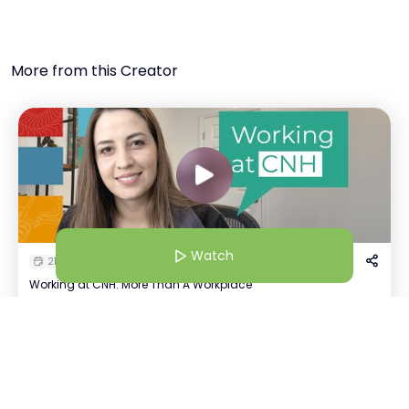
More from this Creator
Watch
21 Jul 25 | 4:30 AM
Working at CNH: More Than A Workplace
Kavya Tayal
Watch
K
+
1
Recruiter | CNH
Host