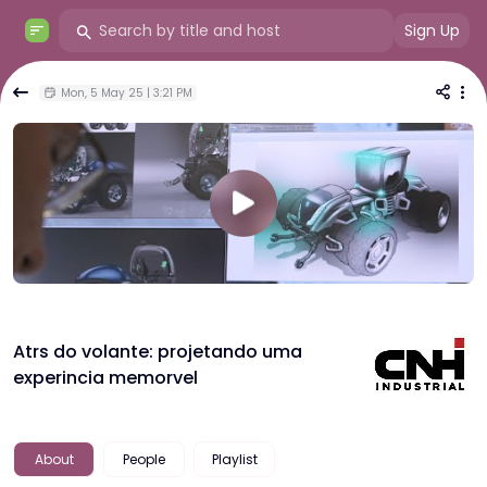
Sign Up
Mon, 5 May 25 | 3:21 PM
Atrs do volante: projetando uma
experincia memorvel
About
People
Playlist